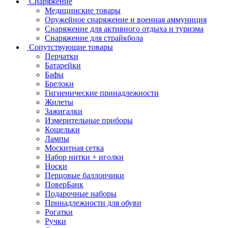
Снаряжение
Медицинские товары
Оружейное снаряжение и военная аммуниция
Снаряжение для активного отдыха и туризма
Снаряжение для страйкбола
Сопутствующие товары
Перчатки
Батарейки
Бафы
Брелоки
Гигиенические принадлежности
Жилеты
Зажигалки
Измерительные приборы
Кошельки
Лампы
Москитная сетка
Набор нитки + иголки
Носки
Перцовые баллончики
ПоверБанк
Подарочные наборы
Принадлежности для обуви
Рогатки
Ручки