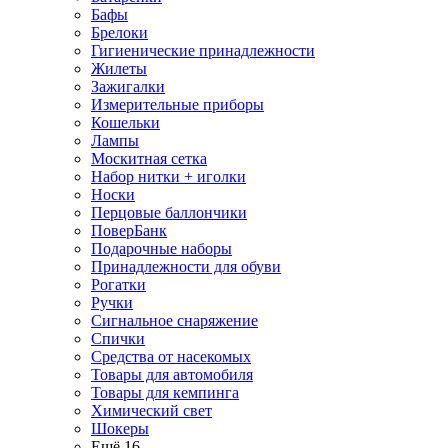
Бафы
Брелоки
Гигиенические принадлежности
Жилеты
Зажигалки
Измерительные приборы
Кошельки
Лампы
Москитная сетка
Набор нитки + иголки
Носки
Перцовые баллончики
ПоверБанк
Подарочные наборы
Принадлежности для обуви
Рогатки
Ручки
Сигнальное снаряжение
Спички
Средства от насекомых
Товары для автомобиля
Товары для кемпинга
Химический свет
Шокеры
Ещё 16