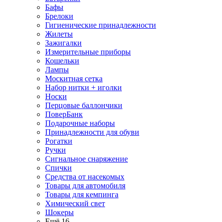
Бафы
Брелоки
Гигиенические принадлежности
Жилеты
Зажигалки
Измерительные приборы
Кошельки
Лампы
Москитная сетка
Набор нитки + иголки
Носки
Перцовые баллончики
ПоверБанк
Подарочные наборы
Принадлежности для обуви
Рогатки
Ручки
Сигнальное снаряжение
Спички
Средства от насекомых
Товары для автомобиля
Товары для кемпинга
Химический свет
Шокеры
Ещё 16