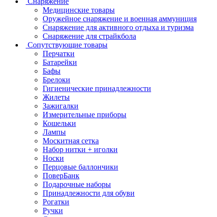
Снаряжение
Медицинские товары
Оружейное снаряжение и военная аммуниция
Снаряжение для активного отдыха и туризма
Снаряжение для страйкбола
Сопутствующие товары
Перчатки
Батарейки
Бафы
Брелоки
Гигиенические принадлежности
Жилеты
Зажигалки
Измерительные приборы
Кошельки
Лампы
Москитная сетка
Набор нитки + иголки
Носки
Перцовые баллончики
ПоверБанк
Подарочные наборы
Принадлежности для обуви
Рогатки
Ручки