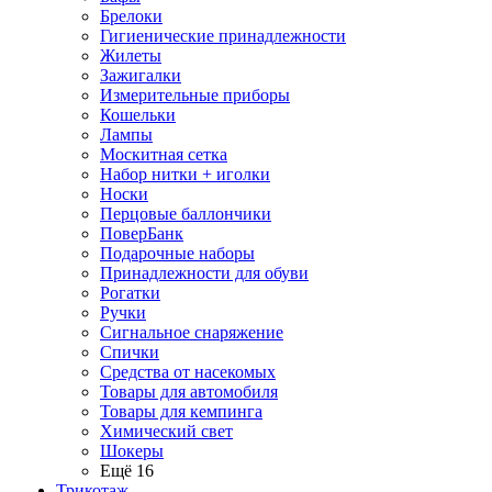
Брелоки
Гигиенические принадлежности
Жилеты
Зажигалки
Измерительные приборы
Кошельки
Лампы
Москитная сетка
Набор нитки + иголки
Носки
Перцовые баллончики
ПоверБанк
Подарочные наборы
Принадлежности для обуви
Рогатки
Ручки
Сигнальное снаряжение
Спички
Средства от насекомых
Товары для автомобиля
Товары для кемпинга
Химический свет
Шокеры
Ещё 16
Трикотаж