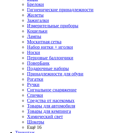
Брелоки
Гигиенические принадлежности
Жилеты
Зажигалки
Измерительные приборы
Кошельки
Лампы
Москитная сетка
Набор нитки + иголки
Носки
Перцовые баллончики
ПоверБанк
Подарочные наборы
Принадлежности для обуви
Рогатки
Ручки
Сигнальное снаряжение
Спички
Средства от насекомых
Товары для автомобиля
Товары для кемпинга
Химический свет
Шокеры
Ещё 16
Трикотаж