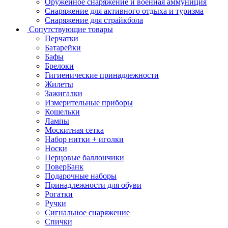
Оружейное снаряжение и военная аммуниция
Снаряжение для активного отдыха и туризма
Снаряжение для страйкбола
Сопутствующие товары
Перчатки
Батарейки
Бафы
Брелоки
Гигиенические принадлежности
Жилеты
Зажигалки
Измерительные приборы
Кошельки
Лампы
Москитная сетка
Набор нитки + иголки
Носки
Перцовые баллончики
ПоверБанк
Подарочные наборы
Принадлежности для обуви
Рогатки
Ручки
Сигнальное снаряжение
Спички