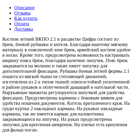
Описание
Отзывы
Как купить
Оплата
Доставка
Костюм летний ВКПО 2.1 в расцветке Цифра состоит из
брюк, боевой рубашки и кителя. Благодаря вшитому мягкому
материалу в поясничной зоне брюк, армейский костюм удобен
в носке. Кроме того, предусмотрена возможность настраивать
ширину пояса брюк, благодаря наличию липучек. Пояс брюк
закрывается на молнию и также имеет липучку для
дополнительной фиксации. Рубашка боевая летней формы 2.1
пошита из мягкой ткани не стесняющей движений,
изготовлена из 2-х типов тканей: износостойкой уплотненной
в районе рукавов и облегченной дышащей в нательной части.
Нарукавные манжеты регулируются липучкой для удобства
фиксации. Предусмотрены карманы с боковым замком для
удобства ношения документов. Китель приталенного кроя. На
груди куртки 2 накладных кармана. На рукавах накладные
карманы, так же имеется карман для налокотника
закрывающиеся на липучку. На руках предусмотрены
липучки для крепления шевронов. На плечах есть крепления
для фальш погон.