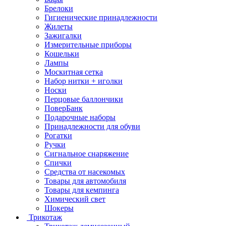
Брелоки
Гигиенические принадлежности
Жилеты
Зажигалки
Измерительные приборы
Кошельки
Лампы
Москитная сетка
Набор нитки + иголки
Носки
Перцовые баллончики
ПоверБанк
Подарочные наборы
Принадлежности для обуви
Рогатки
Ручки
Сигнальное снаряжение
Спички
Средства от насекомых
Товары для автомобиля
Товары для кемпинга
Химический свет
Шокеры
Трикотаж