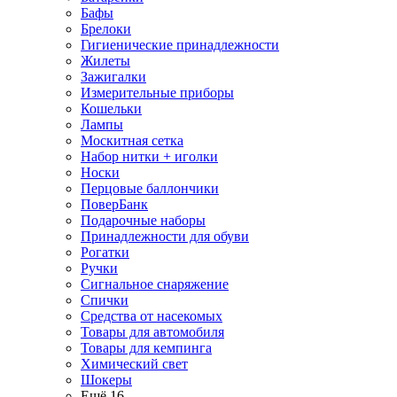
Бафы
Брелоки
Гигиенические принадлежности
Жилеты
Зажигалки
Измерительные приборы
Кошельки
Лампы
Москитная сетка
Набор нитки + иголки
Носки
Перцовые баллончики
ПоверБанк
Подарочные наборы
Принадлежности для обуви
Рогатки
Ручки
Сигнальное снаряжение
Спички
Средства от насекомых
Товары для автомобиля
Товары для кемпинга
Химический свет
Шокеры
Ещё 16