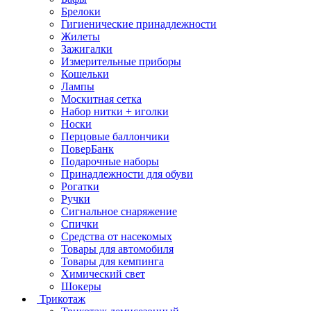
Брелоки
Гигиенические принадлежности
Жилеты
Зажигалки
Измерительные приборы
Кошельки
Лампы
Москитная сетка
Набор нитки + иголки
Носки
Перцовые баллончики
ПоверБанк
Подарочные наборы
Принадлежности для обуви
Рогатки
Ручки
Сигнальное снаряжение
Спички
Средства от насекомых
Товары для автомобиля
Товары для кемпинга
Химический свет
Шокеры
Трикотаж