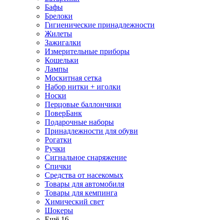
Бафы
Брелоки
Гигиенические принадлежности
Жилеты
Зажигалки
Измерительные приборы
Кошельки
Лампы
Москитная сетка
Набор нитки + иголки
Носки
Перцовые баллончики
ПоверБанк
Подарочные наборы
Принадлежности для обуви
Рогатки
Ручки
Сигнальное снаряжение
Спички
Средства от насекомых
Товары для автомобиля
Товары для кемпинга
Химический свет
Шокеры
Ещё 16