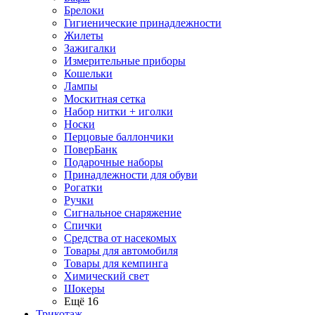
Брелоки
Гигиенические принадлежности
Жилеты
Зажигалки
Измерительные приборы
Кошельки
Лампы
Москитная сетка
Набор нитки + иголки
Носки
Перцовые баллончики
ПоверБанк
Подарочные наборы
Принадлежности для обуви
Рогатки
Ручки
Сигнальное снаряжение
Спички
Средства от насекомых
Товары для автомобиля
Товары для кемпинга
Химический свет
Шокеры
Ещё 16
Трикотаж