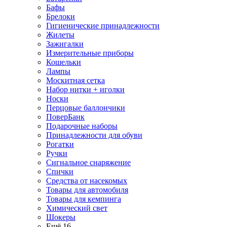
Бафы
Брелоки
Гигиенические принадлежности
Жилеты
Зажигалки
Измерительные приборы
Кошельки
Лампы
Москитная сетка
Набор нитки + иголки
Носки
Перцовые баллончики
ПоверБанк
Подарочные наборы
Принадлежности для обуви
Рогатки
Ручки
Сигнальное снаряжение
Спички
Средства от насекомых
Товары для автомобиля
Товары для кемпинга
Химический свет
Шокеры
Ещё 16