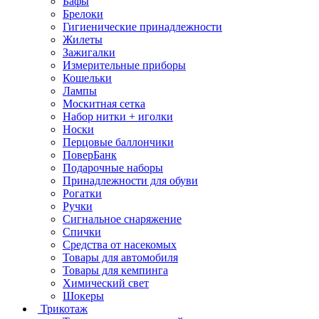
Бафы
Брелоки
Гигиенические принадлежности
Жилеты
Зажигалки
Измерительные приборы
Кошельки
Лампы
Москитная сетка
Набор нитки + иголки
Носки
Перцовые баллончики
ПоверБанк
Подарочные наборы
Принадлежности для обуви
Рогатки
Ручки
Сигнальное снаряжение
Спички
Средства от насекомых
Товары для автомобиля
Товары для кемпинга
Химический свет
Шокеры
Трикотаж