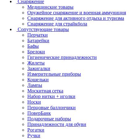
Снаряжение
Медицинские товары
Оружейное снаряжение и военная аммуниция
Снаряжение для активного отдыха и туризма
Снаряжение для страйкбола
Сопутствующие товары
Перчатки
Батарейки
Бафы
Брелоки
Гигиенические принадлежности
Жилеты
Зажигалки
Измерительные приборы
Кошельки
Лампы
Москитная сетка
Набор нитки + иголки
Носки
Перцовые баллончики
ПоверБанк
Подарочные наборы
Принадлежности для обуви
Рогатки
Ручки