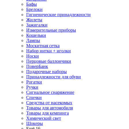
Бафы
Брелоки
Гигиенические принадлежности
Жилеты
Зажигалки
Измерительные приборы
Кошельки
Лампы
Москитная сетка
Набор нитки + иголки
Носки
Перцовые баллончики
ПоверБанк
Подарочные наборы
Принадлежности для обуви
Рогатки
Ручки
Сигнальное снаряжение
Спички
Средства от насекомых
Товары для автомобиля
Товары для кемпинга
Химический свет
Шокеры
Ещё 16