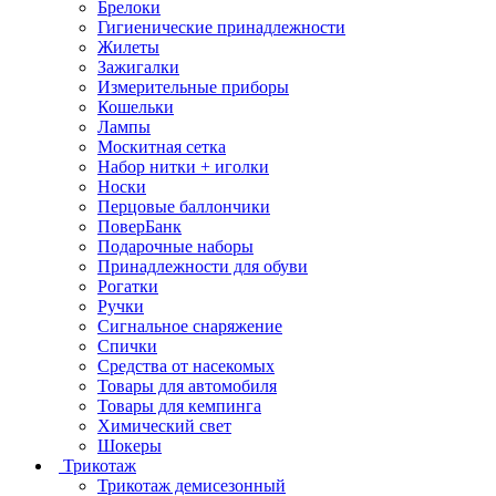
Брелоки
Гигиенические принадлежности
Жилеты
Зажигалки
Измерительные приборы
Кошельки
Лампы
Москитная сетка
Набор нитки + иголки
Носки
Перцовые баллончики
ПоверБанк
Подарочные наборы
Принадлежности для обуви
Рогатки
Ручки
Сигнальное снаряжение
Спички
Средства от насекомых
Товары для автомобиля
Товары для кемпинга
Химический свет
Шокеры
Трикотаж
Трикотаж демисезонный