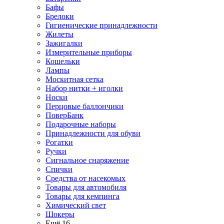
Бафы
Брелоки
Гигиенические принадлежности
Жилеты
Зажигалки
Измерительные приборы
Кошельки
Лампы
Москитная сетка
Набор нитки + иголки
Носки
Перцовые баллончики
ПоверБанк
Подарочные наборы
Принадлежности для обуви
Рогатки
Ручки
Сигнальное снаряжение
Спички
Средства от насекомых
Товары для автомобиля
Товары для кемпинга
Химический свет
Шокеры
Ещё 16