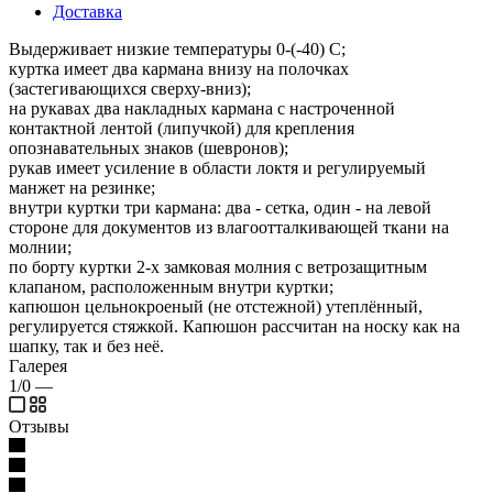
Доставка
Выдерживает низкие температуры 0-(-40) С;
куртка имеет два кармана внизу на полочках
(застегивающихся сверху-вниз);
на рукавах два накладных кармана с настроченной
контактной лентой (липучкой) для крепления
опознавательных знаков (шевронов);
рукав имеет усиление в области локтя и регулируемый
манжет на резинке;
внутри куртки три кармана: два - сетка, один - на левой
стороне для документов из влагоотталкивающей ткани на
молнии;
по борту куртки 2-х замковая молния с ветрозащитным
клапаном, расположенным внутри куртки;
капюшон цельнокроеный (не отстежной) утеплённый,
регулируется стяжкой. Капюшон рассчитан на носку как на
шапку, так и без неё.
Галерея
1/0
—
Отзывы