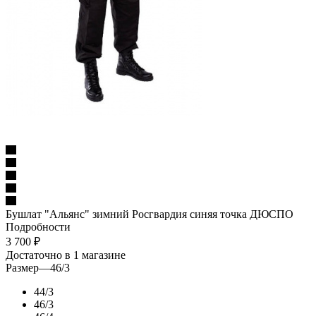
Бушлат "Альянс" зимний Росгвардия синяя точка ДЮСПО
Подробности
3 700
₽
Достаточно
в 1 магазине
Размер
—
46/3
44/3
46/3