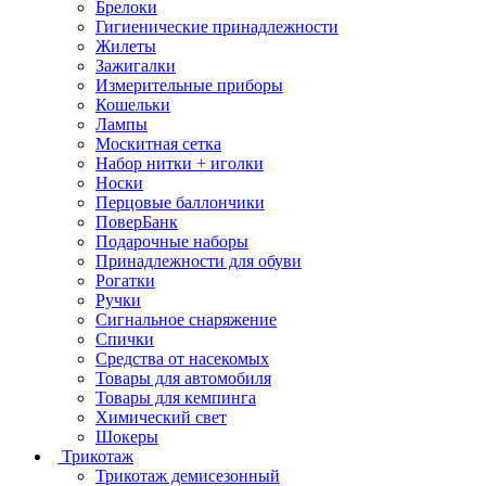
Брелоки
Гигиенические принадлежности
Жилеты
Зажигалки
Измерительные приборы
Кошельки
Лампы
Москитная сетка
Набор нитки + иголки
Носки
Перцовые баллончики
ПоверБанк
Подарочные наборы
Принадлежности для обуви
Рогатки
Ручки
Сигнальное снаряжение
Спички
Средства от насекомых
Товары для автомобиля
Товары для кемпинга
Химический свет
Шокеры
Трикотаж
Трикотаж демисезонный