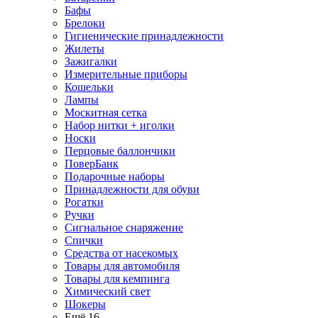
Бафы
Брелоки
Гигиенические принадлежности
Жилеты
Зажигалки
Измерительные приборы
Кошельки
Лампы
Москитная сетка
Набор нитки + иголки
Носки
Перцовые баллончики
ПоверБанк
Подарочные наборы
Принадлежности для обуви
Рогатки
Ручки
Сигнальное снаряжение
Спички
Средства от насекомых
Товары для автомобиля
Товары для кемпинга
Химический свет
Шокеры
Ещё 16