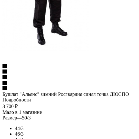
Бушлат "Альянс" зимний Росгвардия синяя точка ДЮСПО
Подробности
3 700
₽
Мало
в 1 магазине
Размер
—
50/3
44/3
46/3