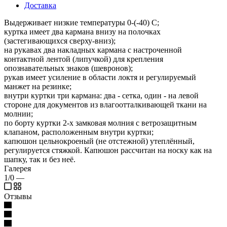
Доставка
Выдерживает низкие температуры 0-(-40) С;
куртка имеет два кармана внизу на полочках
(застегивающихся сверху-вниз);
на рукавах два накладных кармана с настроченной
контактной лентой (липучкой) для крепления
опознавательных знаков (шевронов);
рукав имеет усиление в области локтя и регулируемый
манжет на резинке;
внутри куртки три кармана: два - сетка, один - на левой
стороне для документов из влагоотталкивающей ткани на
молнии;
по борту куртки 2-х замковая молния с ветрозащитным
клапаном, расположенным внутри куртки;
капюшон цельнокроеный (не отстежной) утеплённый,
регулируется стяжкой. Капюшон рассчитан на носку как на
шапку, так и без неё.
Галерея
1/0
—
Отзывы