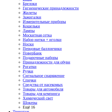
Брелоки
Гигиенические принадлежности
Жилеты
Зажигалки
Измерительные приборы
Кошельки
Лампы
Москитная сетка
Набор нитки + иголки
Носки
Перцовые баллончики
ПоверБанк
Подарочные наборы
Принадлежности для обуви
Рогатки
Ручки
Сигнальное снаряжение
Спички
Средства от насекомых
Товары для автомобиля
Товары для кемпинга
Химический свет
Шокеры
Ещё 16
Трикотаж