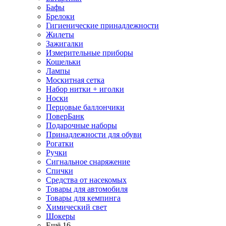
Бафы
Брелоки
Гигиенические принадлежности
Жилеты
Зажигалки
Измерительные приборы
Кошельки
Лампы
Москитная сетка
Набор нитки + иголки
Носки
Перцовые баллончики
ПоверБанк
Подарочные наборы
Принадлежности для обуви
Рогатки
Ручки
Сигнальное снаряжение
Спички
Средства от насекомых
Товары для автомобиля
Товары для кемпинга
Химический свет
Шокеры
Ещё 16