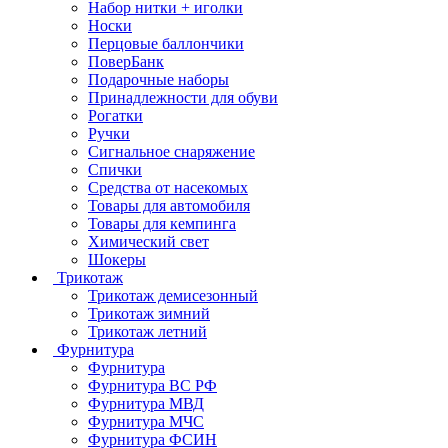
Набор нитки + иголки
Носки
Перцовые баллончики
ПоверБанк
Подарочные наборы
Принадлежности для обуви
Рогатки
Ручки
Сигнальное снаряжение
Спички
Средства от насекомых
Товары для автомобиля
Товары для кемпинга
Химический свет
Шокеры
Трикотаж
Трикотаж демисезонный
Трикотаж зимний
Трикотаж летний
Фурнитура
Фурнитура
Фурнитура ВС РФ
Фурнитура МВД
Фурнитура МЧС
Фурнитура ФСИН