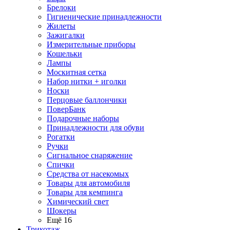
Брелоки
Гигиенические принадлежности
Жилеты
Зажигалки
Измерительные приборы
Кошельки
Лампы
Москитная сетка
Набор нитки + иголки
Носки
Перцовые баллончики
ПоверБанк
Подарочные наборы
Принадлежности для обуви
Рогатки
Ручки
Сигнальное снаряжение
Спички
Средства от насекомых
Товары для автомобиля
Товары для кемпинга
Химический свет
Шокеры
Ещё 16
Трикотаж