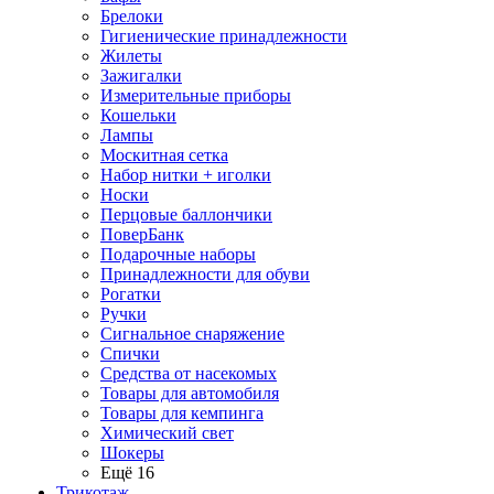
Брелоки
Гигиенические принадлежности
Жилеты
Зажигалки
Измерительные приборы
Кошельки
Лампы
Москитная сетка
Набор нитки + иголки
Носки
Перцовые баллончики
ПоверБанк
Подарочные наборы
Принадлежности для обуви
Рогатки
Ручки
Сигнальное снаряжение
Спички
Средства от насекомых
Товары для автомобиля
Товары для кемпинга
Химический свет
Шокеры
Ещё 16
Трикотаж