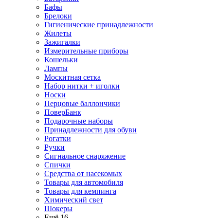
Бафы
Брелоки
Гигиенические принадлежности
Жилеты
Зажигалки
Измерительные приборы
Кошельки
Лампы
Москитная сетка
Набор нитки + иголки
Носки
Перцовые баллончики
ПоверБанк
Подарочные наборы
Принадлежности для обуви
Рогатки
Ручки
Сигнальное снаряжение
Спички
Средства от насекомых
Товары для автомобиля
Товары для кемпинга
Химический свет
Шокеры
Ещё 16