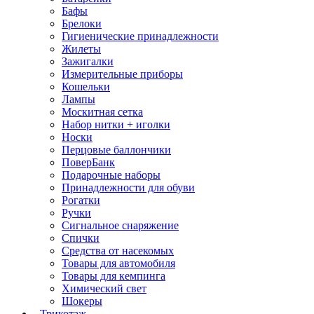
Бафы
Брелоки
Гигиенические принадлежности
Жилеты
Зажигалки
Измерительные приборы
Кошельки
Лампы
Москитная сетка
Набор нитки + иголки
Носки
Перцовые баллончики
ПоверБанк
Подарочные наборы
Принадлежности для обуви
Рогатки
Ручки
Сигнальное снаряжение
Спички
Средства от насекомых
Товары для автомобиля
Товары для кемпинга
Химический свет
Шокеры
Трикотаж