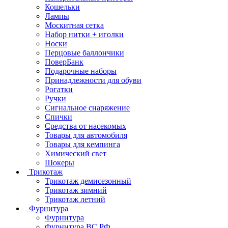
Кошельки
Лампы
Москитная сетка
Набор нитки + иголки
Носки
Перцовые баллончики
ПоверБанк
Подарочные наборы
Принадлежности для обуви
Рогатки
Ручки
Сигнальное снаряжение
Спички
Средства от насекомых
Товары для автомобиля
Товары для кемпинга
Химический свет
Шокеры
Трикотаж
Трикотаж демисезонный
Трикотаж зимний
Трикотаж летний
Фурнитура
Фурнитура
Фурнитура ВС РФ