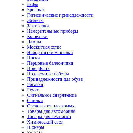
Бафы
Брелоки
Гигиенические принадлежности
Жилеты
Зажигалки
Измерительные приборы
Кошельки
Лампы
Москитная сетка
Набор нитки + иголки
Носки
Перцовые баллончики
ПоверБанк
Подарочные наборы
Принадлежности для обуви
Рогатки
Ручки
Сигнальное снаряжение
Спички
Средства от насекомых
Товары для автомобиля
Товары для кемпинга
Химический свет
Шокеры
Ещё 16