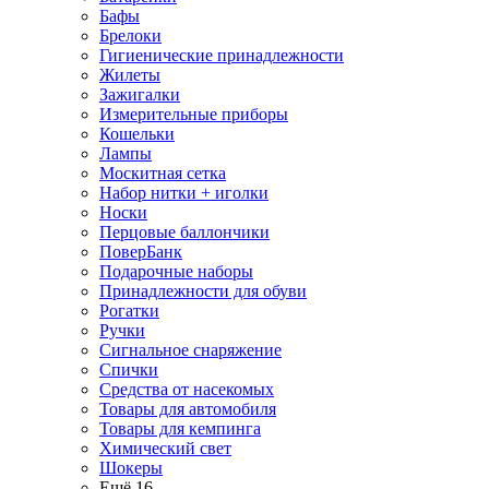
Бафы
Брелоки
Гигиенические принадлежности
Жилеты
Зажигалки
Измерительные приборы
Кошельки
Лампы
Москитная сетка
Набор нитки + иголки
Носки
Перцовые баллончики
ПоверБанк
Подарочные наборы
Принадлежности для обуви
Рогатки
Ручки
Сигнальное снаряжение
Спички
Средства от насекомых
Товары для автомобиля
Товары для кемпинга
Химический свет
Шокеры
Ещё 16