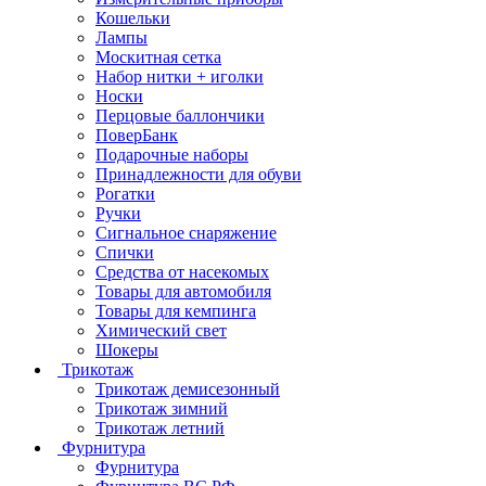
Кошельки
Лампы
Москитная сетка
Набор нитки + иголки
Носки
Перцовые баллончики
ПоверБанк
Подарочные наборы
Принадлежности для обуви
Рогатки
Ручки
Сигнальное снаряжение
Спички
Средства от насекомых
Товары для автомобиля
Товары для кемпинга
Химический свет
Шокеры
Трикотаж
Трикотаж демисезонный
Трикотаж зимний
Трикотаж летний
Фурнитура
Фурнитура