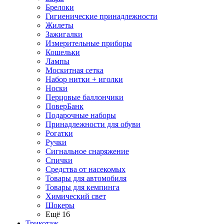
Брелоки
Гигиенические принадлежности
Жилеты
Зажигалки
Измерительные приборы
Кошельки
Лампы
Москитная сетка
Набор нитки + иголки
Носки
Перцовые баллончики
ПоверБанк
Подарочные наборы
Принадлежности для обуви
Рогатки
Ручки
Сигнальное снаряжение
Спички
Средства от насекомых
Товары для автомобиля
Товары для кемпинга
Химический свет
Шокеры
Ещё 16
Трикотаж