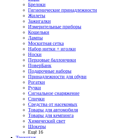
Брелоки
Гигиенические принадлежности
Жилеты
Зажигалки
Измерительные приборы
Кошельки
Лампы
Москитная сетка
Набор нитки + иголки
Носки
Перцовые баллончики
ПоверБанк
Подарочные наборы
Принадлежности для обуви
Рогатки
Ручки
Сигнальное снаряжение
Спички
Средства от насекомых
Товары для автомобиля
Товары для кемпинга
Химический свет
Шокеры
Ещё 16
Трикотаж