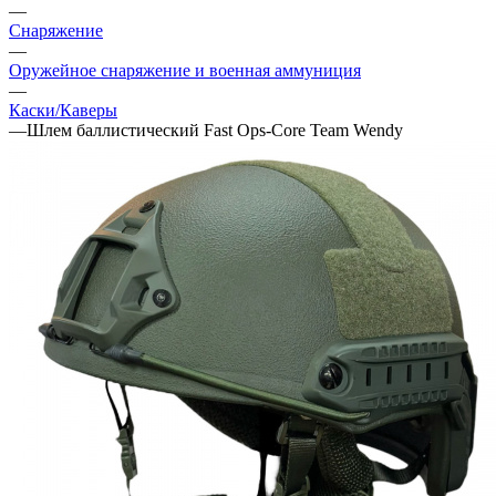
—
Снаряжение
—
Оружейное снаряжение и военная аммуниция
—
Каски/Каверы
—
Шлем баллистический Fast Ops-Core Team Wendy