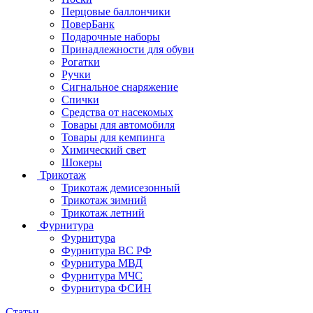
Перцовые баллончики
ПоверБанк
Подарочные наборы
Принадлежности для обуви
Рогатки
Ручки
Сигнальное снаряжение
Спички
Средства от насекомых
Товары для автомобиля
Товары для кемпинга
Химический свет
Шокеры
Трикотаж
Трикотаж демисезонный
Трикотаж зимний
Трикотаж летний
Фурнитура
Фурнитура
Фурнитура ВС РФ
Фурнитура МВД
Фурнитура МЧС
Фурнитура ФСИН
Статьи