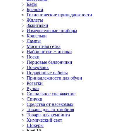
Бафы
Брелоки
Гигиенические принадлежности
Жилеты
Зажигалки
Измерительные приборы
Кошельки
Лампы
Москитная сетка
Набор нитки + иголки
Носки
Перцовые баллончики
ПоверБанк
Подарочные наборы
Принадлежности для обуви
Рогатки
Ручки
Сигнальное снаряжение
Спички
Средства от насекомых
Товары для автомобиля
Товары для кемпинга
Химический свет
Шокеры
Ещё 16