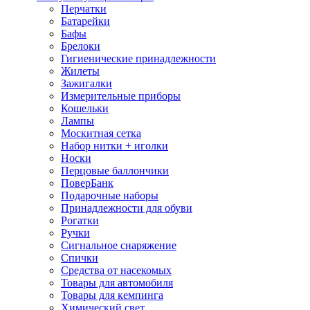
Перчатки
Батарейки
Бафы
Брелоки
Гигиенические принадлежности
Жилеты
Зажигалки
Измерительные приборы
Кошельки
Лампы
Москитная сетка
Набор нитки + иголки
Носки
Перцовые баллончики
ПоверБанк
Подарочные наборы
Принадлежности для обуви
Рогатки
Ручки
Сигнальное снаряжение
Спички
Средства от насекомых
Товары для автомобиля
Товары для кемпинга
Химический свет