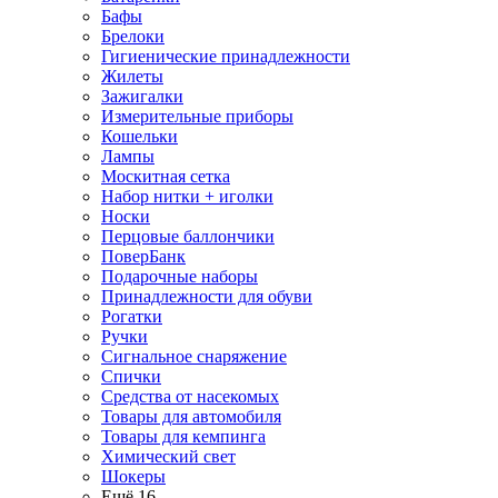
Бафы
Брелоки
Гигиенические принадлежности
Жилеты
Зажигалки
Измерительные приборы
Кошельки
Лампы
Москитная сетка
Набор нитки + иголки
Носки
Перцовые баллончики
ПоверБанк
Подарочные наборы
Принадлежности для обуви
Рогатки
Ручки
Сигнальное снаряжение
Спички
Средства от насекомых
Товары для автомобиля
Товары для кемпинга
Химический свет
Шокеры
Ещё 16