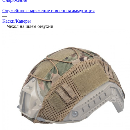
Снаряжение
—
Оружейное снаряжение и военная аммуниция
—
Каски/Каверы
—
Чехол на шлем безухий