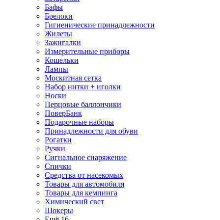
Бафы
Брелоки
Гигиенические принадлежности
Жилеты
Зажигалки
Измерительные приборы
Кошельки
Лампы
Москитная сетка
Набор нитки + иголки
Носки
Перцовые баллончики
ПоверБанк
Подарочные наборы
Принадлежности для обуви
Рогатки
Ручки
Сигнальное снаряжение
Спички
Средства от насекомых
Товары для автомобиля
Товары для кемпинга
Химический свет
Шокеры
Ещё 16