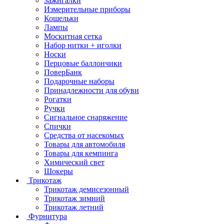
Зажигалки
Измерительные приборы
Кошельки
Лампы
Москитная сетка
Набор нитки + иголки
Носки
Перцовые баллончики
ПоверБанк
Подарочные наборы
Принадлежности для обуви
Рогатки
Ручки
Сигнальное снаряжение
Спички
Средства от насекомых
Товары для автомобиля
Товары для кемпинга
Химический свет
Шокеры
Трикотаж
Трикотаж демисезонный
Трикотаж зимний
Трикотаж летний
Фурнитура