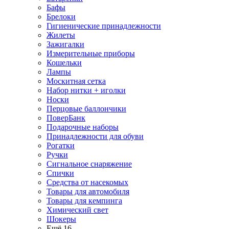
Бафы
Брелоки
Гигиенические принадлежности
Жилеты
Зажигалки
Измерительные приборы
Кошельки
Лампы
Москитная сетка
Набор нитки + иголки
Носки
Перцовые баллончики
ПоверБанк
Подарочные наборы
Принадлежности для обуви
Рогатки
Ручки
Сигнальное снаряжение
Спички
Средства от насекомых
Товары для автомобиля
Товары для кемпинга
Химический свет
Шокеры
Ещё 16