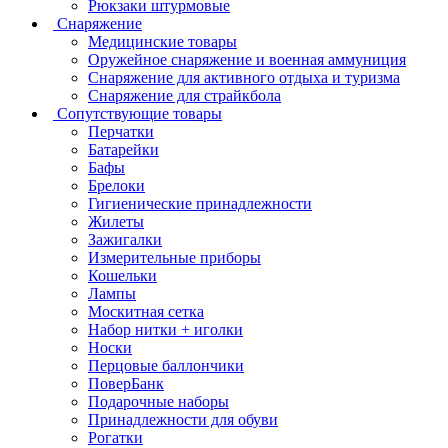
Рюкзаки штурмовые
Снаряжение
Медицинские товары
Оружейное снаряжение и военная аммуниция
Снаряжение для активного отдыха и туризма
Снаряжение для страйкбола
Сопутствующие товары
Перчатки
Батарейки
Бафы
Брелоки
Гигиенические принадлежности
Жилеты
Зажигалки
Измерительные приборы
Кошельки
Лампы
Москитная сетка
Набор нитки + иголки
Носки
Перцовые баллончики
ПоверБанк
Подарочные наборы
Принадлежности для обуви
Рогатки