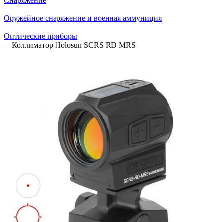
Снаряжение
—
Оружейное снаряжение и военная аммуниция
—
Оптические приборы
—
Коллиматор Holosun SCRS RD MRS