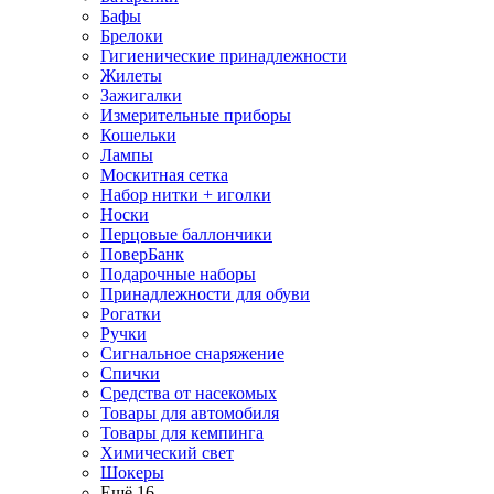
Бафы
Брелоки
Гигиенические принадлежности
Жилеты
Зажигалки
Измерительные приборы
Кошельки
Лампы
Москитная сетка
Набор нитки + иголки
Носки
Перцовые баллончики
ПоверБанк
Подарочные наборы
Принадлежности для обуви
Рогатки
Ручки
Сигнальное снаряжение
Спички
Средства от насекомых
Товары для автомобиля
Товары для кемпинга
Химический свет
Шокеры
Ещё 16