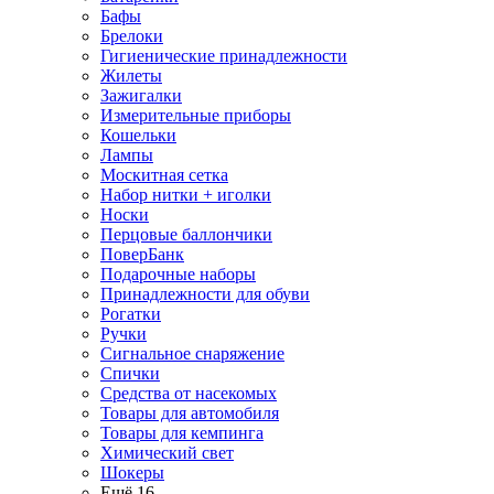
Бафы
Брелоки
Гигиенические принадлежности
Жилеты
Зажигалки
Измерительные приборы
Кошельки
Лампы
Москитная сетка
Набор нитки + иголки
Носки
Перцовые баллончики
ПоверБанк
Подарочные наборы
Принадлежности для обуви
Рогатки
Ручки
Сигнальное снаряжение
Спички
Средства от насекомых
Товары для автомобиля
Товары для кемпинга
Химический свет
Шокеры
Ещё 16