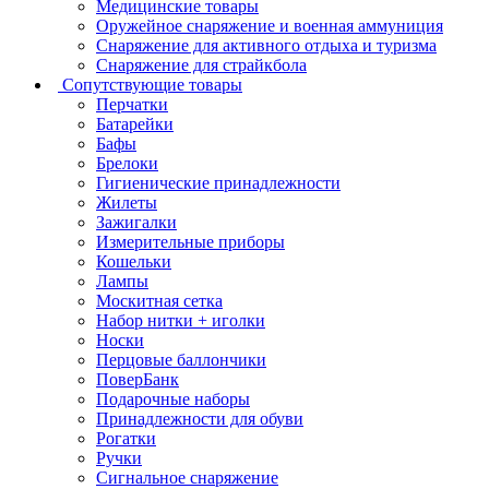
Медицинские товары
Оружейное снаряжение и военная аммуниция
Снаряжение для активного отдыха и туризма
Снаряжение для страйкбола
Сопутствующие товары
Перчатки
Батарейки
Бафы
Брелоки
Гигиенические принадлежности
Жилеты
Зажигалки
Измерительные приборы
Кошельки
Лампы
Москитная сетка
Набор нитки + иголки
Носки
Перцовые баллончики
ПоверБанк
Подарочные наборы
Принадлежности для обуви
Рогатки
Ручки
Сигнальное снаряжение