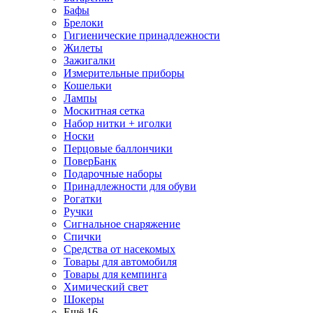
Бафы
Брелоки
Гигиенические принадлежности
Жилеты
Зажигалки
Измерительные приборы
Кошельки
Лампы
Москитная сетка
Набор нитки + иголки
Носки
Перцовые баллончики
ПоверБанк
Подарочные наборы
Принадлежности для обуви
Рогатки
Ручки
Сигнальное снаряжение
Спички
Средства от насекомых
Товары для автомобиля
Товары для кемпинга
Химический свет
Шокеры
Ещё 16