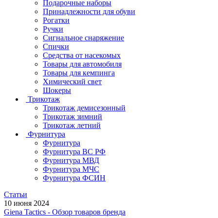
Подарочные наборы
Принадлежности для обуви
Рогатки
Ручки
Сигнальное снаряжение
Спички
Средства от насекомых
Товары для автомобиля
Товары для кемпинга
Химический свет
Шокеры
Трикотаж
Трикотаж демисезонный
Трикотаж зимний
Трикотаж летний
Фурнитура
Фурнитура
Фурнитура ВС РФ
Фурнитура МВД
Фурнитура МЧС
Фурнитура ФСИН
Статьи
10 июня 2024
Giena Tactics - Обзор товаров бренда