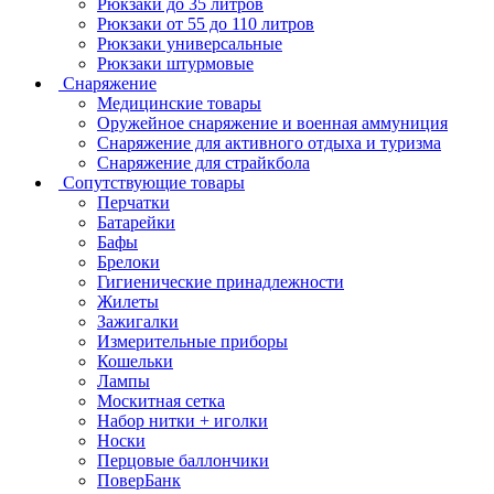
Рюкзаки до 35 литров
Рюкзаки от 55 до 110 литров
Рюкзаки универсальные
Рюкзаки штурмовые
Снаряжение
Медицинские товары
Оружейное снаряжение и военная аммуниция
Снаряжение для активного отдыха и туризма
Снаряжение для страйкбола
Сопутствующие товары
Перчатки
Батарейки
Бафы
Брелоки
Гигиенические принадлежности
Жилеты
Зажигалки
Измерительные приборы
Кошельки
Лампы
Москитная сетка
Набор нитки + иголки
Носки
Перцовые баллончики
ПоверБанк