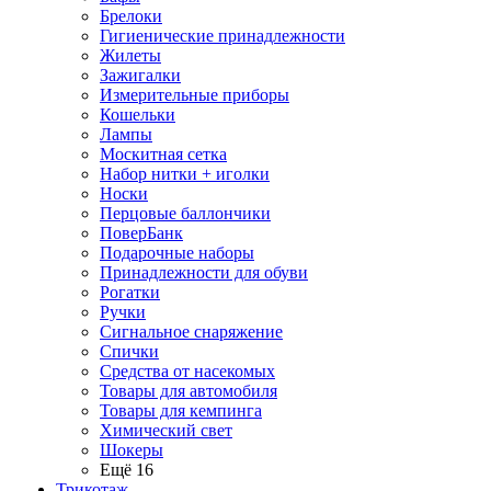
Брелоки
Гигиенические принадлежности
Жилеты
Зажигалки
Измерительные приборы
Кошельки
Лампы
Москитная сетка
Набор нитки + иголки
Носки
Перцовые баллончики
ПоверБанк
Подарочные наборы
Принадлежности для обуви
Рогатки
Ручки
Сигнальное снаряжение
Спички
Средства от насекомых
Товары для автомобиля
Товары для кемпинга
Химический свет
Шокеры
Ещё 16
Трикотаж