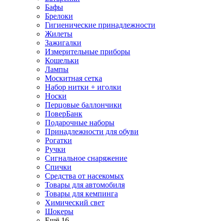
Бафы
Брелоки
Гигиенические принадлежности
Жилеты
Зажигалки
Измерительные приборы
Кошельки
Лампы
Москитная сетка
Набор нитки + иголки
Носки
Перцовые баллончики
ПоверБанк
Подарочные наборы
Принадлежности для обуви
Рогатки
Ручки
Сигнальное снаряжение
Спички
Средства от насекомых
Товары для автомобиля
Товары для кемпинга
Химический свет
Шокеры
Ещё 16