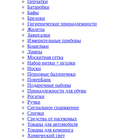
Перчатки
Батарейки
Бафы
Брелоки
Гигиенические принадлежности
Жилеты
Зажигалки
Измерительные приборы
Кошельки
Лампы
Москитная сетка
Набор нитки + иголки
Носки
Перцовые баллончики
ПоверБанк
Подарочные наборы
Принадлежности для обуви
Рогатки
Ручки
Сигнальное снаряжение
Спички
Средства от насекомых
Товары для автомобиля
Товары для кемпинга
Химический свет