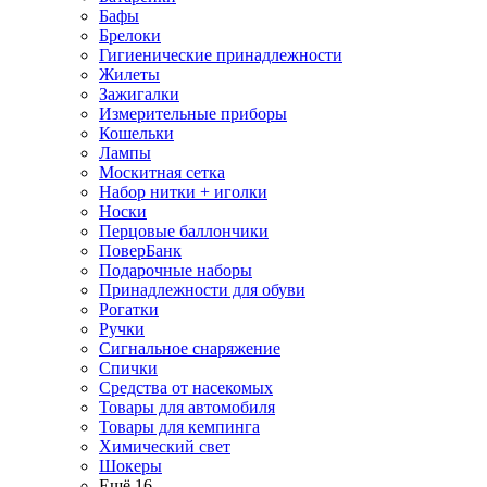
Бафы
Брелоки
Гигиенические принадлежности
Жилеты
Зажигалки
Измерительные приборы
Кошельки
Лампы
Москитная сетка
Набор нитки + иголки
Носки
Перцовые баллончики
ПоверБанк
Подарочные наборы
Принадлежности для обуви
Рогатки
Ручки
Сигнальное снаряжение
Спички
Средства от насекомых
Товары для автомобиля
Товары для кемпинга
Химический свет
Шокеры
Ещё 16