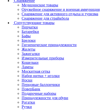
Снаряжение
Медицинские товары
Оружейное снаряжение и военная аммуниция
Снаряжение для активного отдыха и туризма
Снаряжение для страйкбола
Сопутствующие товары
Перчатки
Батарейки
Бафы
Брелоки
Гигиенические принадлежности
Жилеты
Зажигалки
Измерительные приборы
Кошельки
Лампы
Москитная сетка
Набор нитки + иголки
Носки
Перцовые баллончики
ПоверБанк
Подарочные наборы
Принадлежности для обуви
Рогатки
Ручки