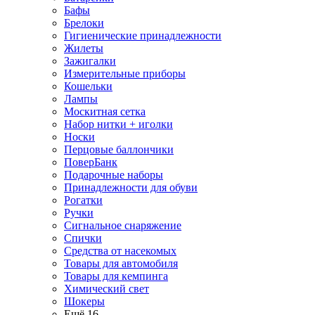
Бафы
Брелоки
Гигиенические принадлежности
Жилеты
Зажигалки
Измерительные приборы
Кошельки
Лампы
Москитная сетка
Набор нитки + иголки
Носки
Перцовые баллончики
ПоверБанк
Подарочные наборы
Принадлежности для обуви
Рогатки
Ручки
Сигнальное снаряжение
Спички
Средства от насекомых
Товары для автомобиля
Товары для кемпинга
Химический свет
Шокеры
Ещё 16