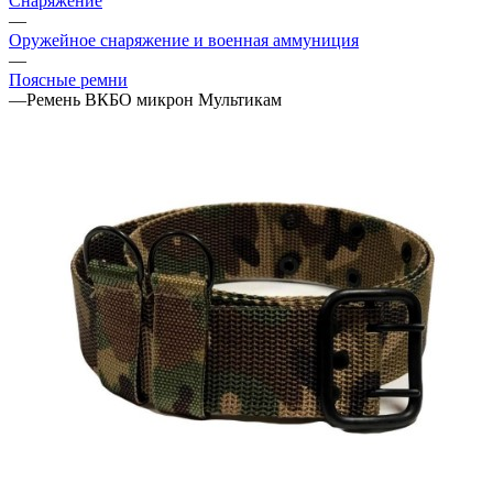
Снаряжение
—
Оружейное снаряжение и военная аммуниция
—
Поясные ремни
—
Ремень ВКБО микрон Мультикам