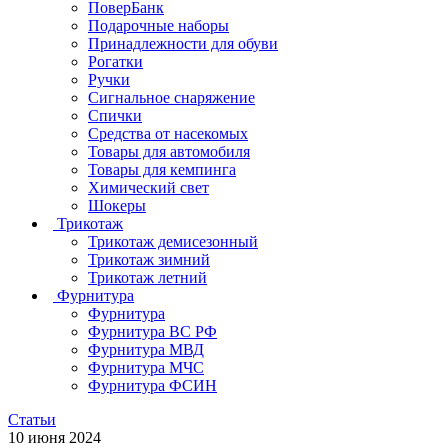
ПоверБанк
Подарочные наборы
Принадлежности для обуви
Рогатки
Ручки
Сигнальное снаряжение
Спички
Средства от насекомых
Товары для автомобиля
Товары для кемпинга
Химический свет
Шокеры
Трикотаж
Трикотаж демисезонный
Трикотаж зимний
Трикотаж летний
Фурнитура
Фурнитура
Фурнитура ВС РФ
Фурнитура МВД
Фурнитура МЧС
Фурнитура ФСИН
Статьи
10 июня 2024