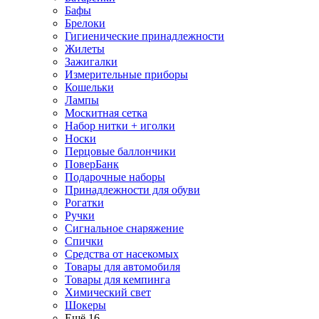
Бафы
Брелоки
Гигиенические принадлежности
Жилеты
Зажигалки
Измерительные приборы
Кошельки
Лампы
Москитная сетка
Набор нитки + иголки
Носки
Перцовые баллончики
ПоверБанк
Подарочные наборы
Принадлежности для обуви
Рогатки
Ручки
Сигнальное снаряжение
Спички
Средства от насекомых
Товары для автомобиля
Товары для кемпинга
Химический свет
Шокеры
Ещё 16