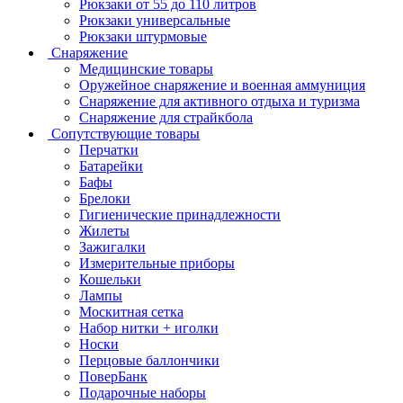
Рюкзаки от 55 до 110 литров
Рюкзаки универсальные
Рюкзаки штурмовые
Снаряжение
Медицинские товары
Оружейное снаряжение и военная аммуниция
Снаряжение для активного отдыха и туризма
Снаряжение для страйкбола
Сопутствующие товары
Перчатки
Батарейки
Бафы
Брелоки
Гигиенические принадлежности
Жилеты
Зажигалки
Измерительные приборы
Кошельки
Лампы
Москитная сетка
Набор нитки + иголки
Носки
Перцовые баллончики
ПоверБанк
Подарочные наборы