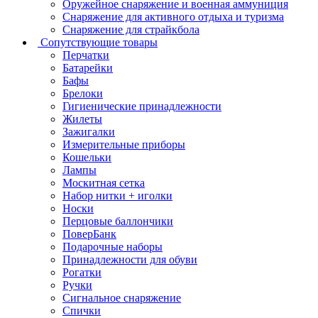
Оружейное снаряжение и военная аммуниция
Снаряжение для активного отдыха и туризма
Снаряжение для страйкбола
Сопутствующие товары
Перчатки
Батарейки
Бафы
Брелоки
Гигиенические принадлежности
Жилеты
Зажигалки
Измерительные приборы
Кошельки
Лампы
Москитная сетка
Набор нитки + иголки
Носки
Перцовые баллончики
ПоверБанк
Подарочные наборы
Принадлежности для обуви
Рогатки
Ручки
Сигнальное снаряжение
Спички