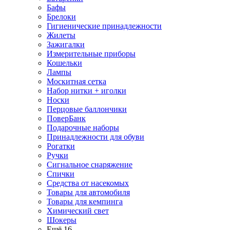
Бафы
Брелоки
Гигиенические принадлежности
Жилеты
Зажигалки
Измерительные приборы
Кошельки
Лампы
Москитная сетка
Набор нитки + иголки
Носки
Перцовые баллончики
ПоверБанк
Подарочные наборы
Принадлежности для обуви
Рогатки
Ручки
Сигнальное снаряжение
Спички
Средства от насекомых
Товары для автомобиля
Товары для кемпинга
Химический свет
Шокеры
Ещё 16