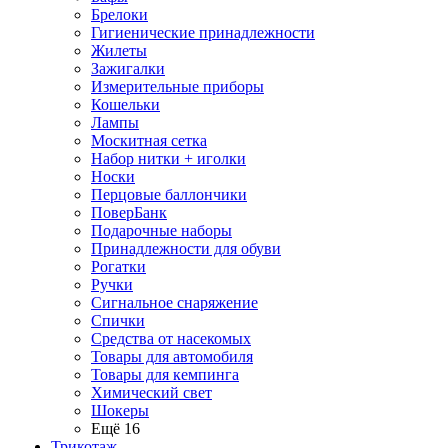
Брелоки
Гигиенические принадлежности
Жилеты
Зажигалки
Измерительные приборы
Кошельки
Лампы
Москитная сетка
Набор нитки + иголки
Носки
Перцовые баллончики
ПоверБанк
Подарочные наборы
Принадлежности для обуви
Рогатки
Ручки
Сигнальное снаряжение
Спички
Средства от насекомых
Товары для автомобиля
Товары для кемпинга
Химический свет
Шокеры
Ещё 16
Трикотаж