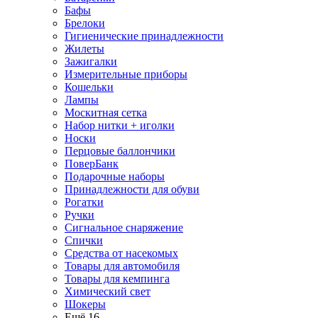
Бафы
Брелоки
Гигиенические принадлежности
Жилеты
Зажигалки
Измерительные приборы
Кошельки
Лампы
Москитная сетка
Набор нитки + иголки
Носки
Перцовые баллончики
ПоверБанк
Подарочные наборы
Принадлежности для обуви
Рогатки
Ручки
Сигнальное снаряжение
Спички
Средства от насекомых
Товары для автомобиля
Товары для кемпинга
Химический свет
Шокеры
Ещё 16