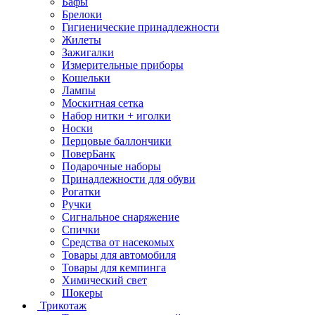
Бафы
Брелоки
Гигиенические принадлежности
Жилеты
Зажигалки
Измерительные приборы
Кошельки
Лампы
Москитная сетка
Набор нитки + иголки
Носки
Перцовые баллончики
ПоверБанк
Подарочные наборы
Принадлежности для обуви
Рогатки
Ручки
Сигнальное снаряжение
Спички
Средства от насекомых
Товары для автомобиля
Товары для кемпинга
Химический свет
Шокеры
Трикотаж