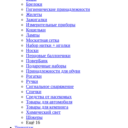
Брелоки
Гигиенические принадлежности
Жилеты
Зажигалки
Измерительные приборы
Кошельки
Лампы
Москитная сетка
Набор нитки + иголки
Носки
Перцовые баллончики
ПоверБанк
Подарочные наборы
Принадлежности для обуви
Рогатки
Ручки
Сигнальное снаряжение
Спички
Средства от насекомых
Товары для автомобиля
Товары для кемпинга
Химический свет
Шокеры
Ещё 16
Трикотаж