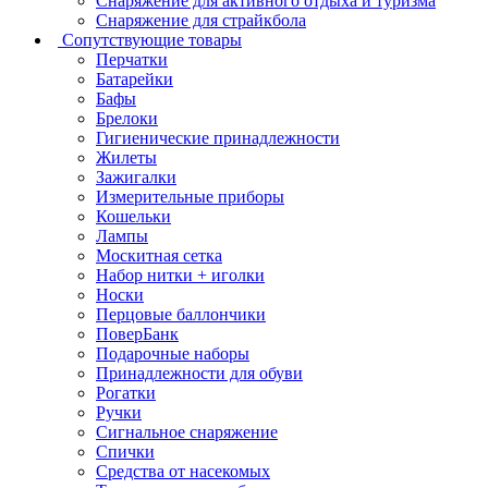
Снаряжение для активного отдыха и туризма
Снаряжение для страйкбола
Сопутствующие товары
Перчатки
Батарейки
Бафы
Брелоки
Гигиенические принадлежности
Жилеты
Зажигалки
Измерительные приборы
Кошельки
Лампы
Москитная сетка
Набор нитки + иголки
Носки
Перцовые баллончики
ПоверБанк
Подарочные наборы
Принадлежности для обуви
Рогатки
Ручки
Сигнальное снаряжение
Спички
Средства от насекомых