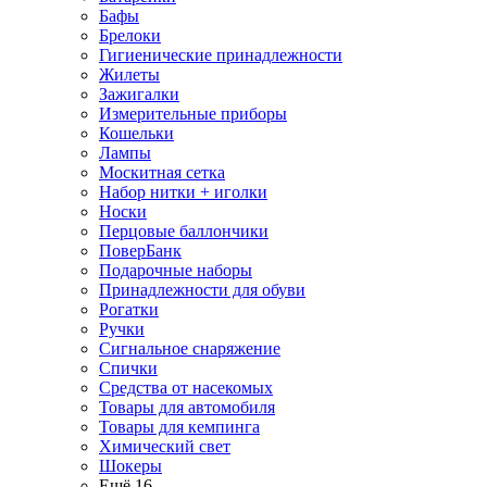
Бафы
Брелоки
Гигиенические принадлежности
Жилеты
Зажигалки
Измерительные приборы
Кошельки
Лампы
Москитная сетка
Набор нитки + иголки
Носки
Перцовые баллончики
ПоверБанк
Подарочные наборы
Принадлежности для обуви
Рогатки
Ручки
Сигнальное снаряжение
Спички
Средства от насекомых
Товары для автомобиля
Товары для кемпинга
Химический свет
Шокеры
Ещё 16