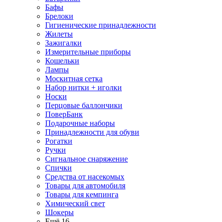
Бафы
Брелоки
Гигиенические принадлежности
Жилеты
Зажигалки
Измерительные приборы
Кошельки
Лампы
Москитная сетка
Набор нитки + иголки
Носки
Перцовые баллончики
ПоверБанк
Подарочные наборы
Принадлежности для обуви
Рогатки
Ручки
Сигнальное снаряжение
Спички
Средства от насекомых
Товары для автомобиля
Товары для кемпинга
Химический свет
Шокеры
Ещё 16