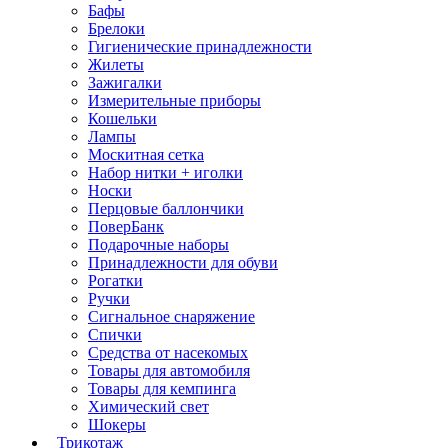
Бафы
Брелоки
Гигиенические принадлежности
Жилеты
Зажигалки
Измерительные приборы
Кошельки
Лампы
Москитная сетка
Набор нитки + иголки
Носки
Перцовые баллончики
ПоверБанк
Подарочные наборы
Принадлежности для обуви
Рогатки
Ручки
Сигнальное снаряжение
Спички
Средства от насекомых
Товары для автомобиля
Товары для кемпинга
Химический свет
Шокеры
Трикотаж