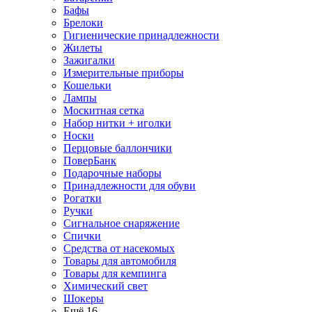
Бафы
Брелоки
Гигиенические принадлежности
Жилеты
Зажигалки
Измерительные приборы
Кошельки
Лампы
Москитная сетка
Набор нитки + иголки
Носки
Перцовые баллончики
ПоверБанк
Подарочные наборы
Принадлежности для обуви
Рогатки
Ручки
Сигнальное снаряжение
Спички
Средства от насекомых
Товары для автомобиля
Товары для кемпинга
Химический свет
Шокеры
Ещё 16