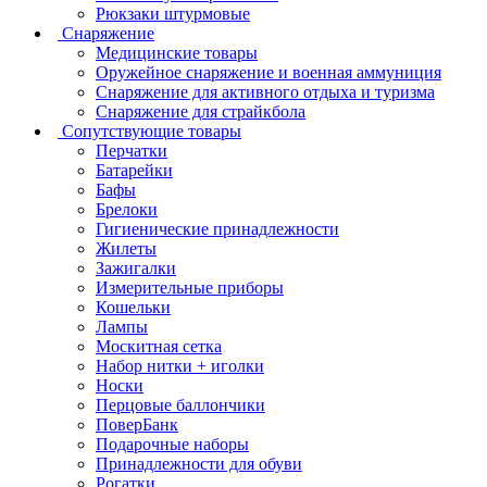
Рюкзаки штурмовые
Снаряжение
Медицинские товары
Оружейное снаряжение и военная аммуниция
Снаряжение для активного отдыха и туризма
Снаряжение для страйкбола
Сопутствующие товары
Перчатки
Батарейки
Бафы
Брелоки
Гигиенические принадлежности
Жилеты
Зажигалки
Измерительные приборы
Кошельки
Лампы
Москитная сетка
Набор нитки + иголки
Носки
Перцовые баллончики
ПоверБанк
Подарочные наборы
Принадлежности для обуви
Рогатки