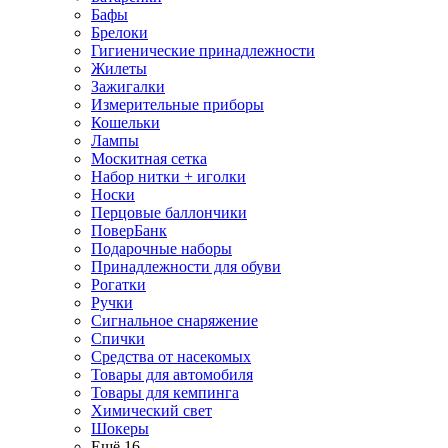
Бафы
Брелоки
Гигиенические принадлежности
Жилеты
Зажигалки
Измерительные приборы
Кошельки
Лампы
Москитная сетка
Набор нитки + иголки
Носки
Перцовые баллончики
ПоверБанк
Подарочные наборы
Принадлежности для обуви
Рогатки
Ручки
Сигнальное снаряжение
Спички
Средства от насекомых
Товары для автомобиля
Товары для кемпинга
Химический свет
Шокеры
Ещё 16