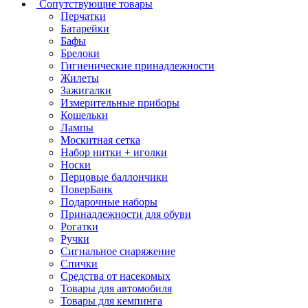
Сопутствующие товары
Перчатки
Батарейки
Бафы
Брелоки
Гигиенические принадлежности
Жилеты
Зажигалки
Измерительные приборы
Кошельки
Лампы
Москитная сетка
Набор нитки + иголки
Носки
Перцовые баллончики
ПоверБанк
Подарочные наборы
Принадлежности для обуви
Рогатки
Ручки
Сигнальное снаряжение
Спички
Средства от насекомых
Товары для автомобиля
Товары для кемпинга