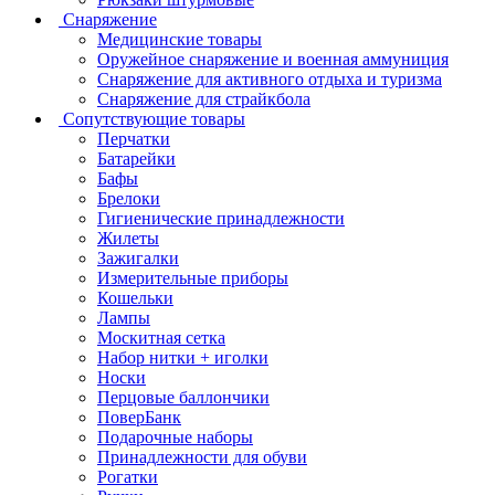
Снаряжение
Медицинские товары
Оружейное снаряжение и военная аммуниция
Снаряжение для активного отдыха и туризма
Снаряжение для страйкбола
Сопутствующие товары
Перчатки
Батарейки
Бафы
Брелоки
Гигиенические принадлежности
Жилеты
Зажигалки
Измерительные приборы
Кошельки
Лампы
Москитная сетка
Набор нитки + иголки
Носки
Перцовые баллончики
ПоверБанк
Подарочные наборы
Принадлежности для обуви
Рогатки