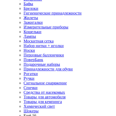
Бафы
Брелоки
Гигиенические принадлежности
Жилеты
Зажигалки
Измерительные приборы
Кошельки
Лампы
Москитная сетка
Набор нитки + иголки
Носки
Перцовые баллончики
ПоверБанк
Подарочные наборы
Принадлежности для обуви
Рогатки
Ручки
Сигнальное снаряжение
Спички
Средства от насекомых
Товары для автомобиля
Товары для кемпинга
Химический свет
Шокеры
Ещё 16