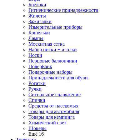
Брелоки
Гигиенические принадлежности
Жилеты
Зажигалки
Измерительные приборы
Кошельки
Лампы
Москитная сетка
Набор нитки + иголки
Носки
Перцовые баллончики
ПоверБанк
Подарочные наборы
Принадлежности для обуви
Рогатки
Ручки
Сигнальное снаряжение
Спички
Средства от насекомых
Товары для автомобиля
Товары для кемпинга
Химический свет
Шокеры
Ещё 16
Трикотаж