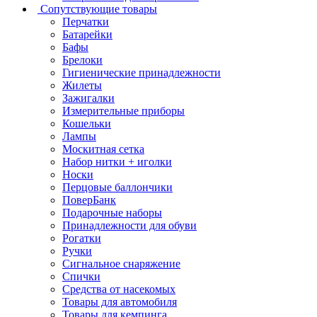
Сопутствующие товары
Перчатки
Батарейки
Бафы
Брелоки
Гигиенические принадлежности
Жилеты
Зажигалки
Измерительные приборы
Кошельки
Лампы
Москитная сетка
Набор нитки + иголки
Носки
Перцовые баллончики
ПоверБанк
Подарочные наборы
Принадлежности для обуви
Рогатки
Ручки
Сигнальное снаряжение
Спички
Средства от насекомых
Товары для автомобиля
Товары для кемпинга