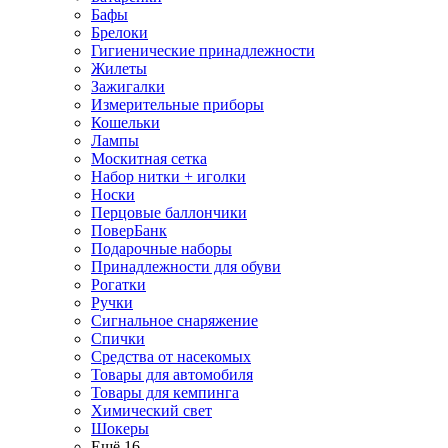
Бафы
Брелоки
Гигиенические принадлежности
Жилеты
Зажигалки
Измерительные приборы
Кошельки
Лампы
Москитная сетка
Набор нитки + иголки
Носки
Перцовые баллончики
ПоверБанк
Подарочные наборы
Принадлежности для обуви
Рогатки
Ручки
Сигнальное снаряжение
Спички
Средства от насекомых
Товары для автомобиля
Товары для кемпинга
Химический свет
Шокеры
Ещё 16