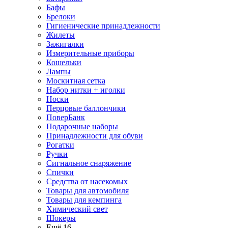
Бафы
Брелоки
Гигиенические принадлежности
Жилеты
Зажигалки
Измерительные приборы
Кошельки
Лампы
Москитная сетка
Набор нитки + иголки
Носки
Перцовые баллончики
ПоверБанк
Подарочные наборы
Принадлежности для обуви
Рогатки
Ручки
Сигнальное снаряжение
Спички
Средства от насекомых
Товары для автомобиля
Товары для кемпинга
Химический свет
Шокеры
Ещё 16