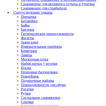
Снаряжение для активного отдыха и туризма
Снаряжение для страйкбола
Сопутствующие товары
Перчатки
Батарейки
Бафы
Брелоки
Гигиенические принадлежности
Жилеты
Зажигалки
Измерительные приборы
Кошельки
Лампы
Москитная сетка
Набор нитки + иголки
Носки
Перцовые баллончики
ПоверБанк
Подарочные наборы
Принадлежности для обуви
Рогатки
Ручки
Сигнальное снаряжение
Спички