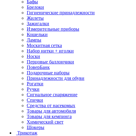
Бафы
Брелоки
Гигиенические принадлежности
Жилеты
Зажигалки
Измерительные приборы
Кошельки
Лампы
Москитная сетка
Набор нитки + иголки
Носки
Перцовые баллончики
ПоверБанк
Подарочные наборы
Принадлежности для обуви
Рогатки
Ручки
Сигнальное снаряжение
Спички
Средства от насекомых
Товары для автомобиля
Товары для кемпинга
Химический свет
Шокеры
Трикотаж