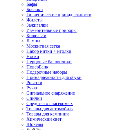
Бафы
Брелоки
Гигиенические принадлежности
Жилеты
Зажигалки
Измерительные приборы
Кошельки
Лампы
Москитная сетка
Набор нитки + иголки
Носки
Перцовые баллончики
ПоверБанк
Подарочные наборы
Принадлежности для обуви
Рогатки
Ручки
Сигнальное снаряжение
Спички
Средства от насекомых
Товары для автомобиля
Товары для кемпинга
Химический свет
Шокеры
Ещё 16