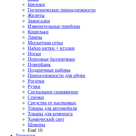
Брелоки
Гигиенические принадлежности
Жилеты
Зажигалки
Измерительные приборы
Кошельки
Лампы
Москитная сетка
Набор нитки + иголки
Носки
Перцовые баллончики
ПоверБанк
Подарочные наборы
Принадлежности для обуви
Рогатки
Ручки
Сигнальное снаряжение
Спички
Средства от насекомых
Товары для автомобиля
Товары для кемпинга
Химический свет
Шокеры
Ещё 16
Трикотаж