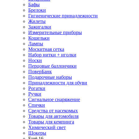
Бафы
Брелоки
Гигиенические принадлежности
Жилеты
Зажигалки
Измерительные приборы
Кошельки
Лампы
Москитная сетка
Набор нитки + иголки
Носки
Перцовые баллончики
ПоверБанк
Подарочные наборы
Принадлежности для обуви
Рогатки
Ручки
Сигнальное снаряжение
Спички
Средства от насекомых
Товары для автомобиля
Товары для кемпинга
Химический свет
Шокеры
Ещё 16