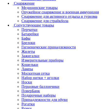
Снаряжение
Медицинские товары
Оружейное снаряжение и военная аммуниция
Снаряжение для активного отдыха и туризма
Снаряжение для страйкбола
Сопутствующие товары
Перчатки
Батарейки
Бафы
Брелоки
Гигиенические принадлежности
Жилеты
Зажигалки
Измерительные приборы
Кошельки
Лампы
Москитная сетка
Набор нитки + иголки
Носки
Перцовые баллончики
ПоверБанк
Подарочные наборы
Принадлежности для обуви
Рогатки
Ручки