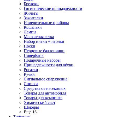
Брелоки
Гигиенические принадлежности
Жилеты
Зажигалки
Измерительные приборы
Кошельки
Лампы
Москитная сетка
Набор нитки + иголки
Носки
Перцовые баллончики
ПоверБанк
Подарочные наборы
Принадлежности для обуви
Рогатки
Ручки
Сигнальное снаряжение
Спички
Средства от насекомых
Товары для автомобиля
Товары для кемпинга
Химический свет
Шокеры
Ещё 16
Трикотаж