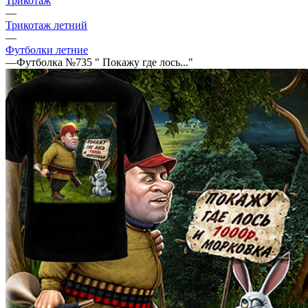
Трикотаж
—
Трикотаж летний
—
Футболки летние
—
Футболка №735 " Покажу где лось..."