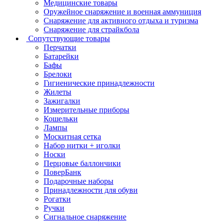
Медицинские товары
Оружейное снаряжение и военная аммуниция
Снаряжение для активного отдыха и туризма
Снаряжение для страйкбола
Сопутствующие товары
Перчатки
Батарейки
Бафы
Брелоки
Гигиенические принадлежности
Жилеты
Зажигалки
Измерительные приборы
Кошельки
Лампы
Москитная сетка
Набор нитки + иголки
Носки
Перцовые баллончики
ПоверБанк
Подарочные наборы
Принадлежности для обуви
Рогатки
Ручки
Сигнальное снаряжение