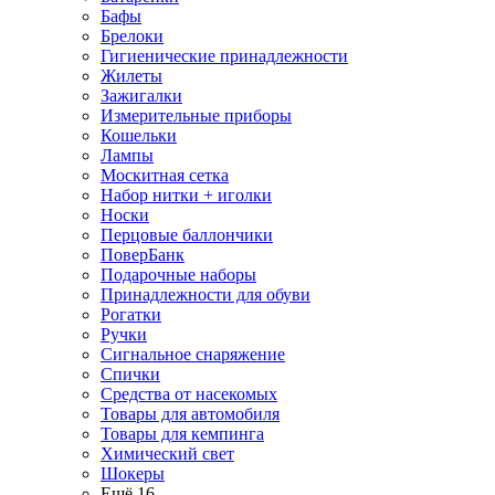
Бафы
Брелоки
Гигиенические принадлежности
Жилеты
Зажигалки
Измерительные приборы
Кошельки
Лампы
Москитная сетка
Набор нитки + иголки
Носки
Перцовые баллончики
ПоверБанк
Подарочные наборы
Принадлежности для обуви
Рогатки
Ручки
Сигнальное снаряжение
Спички
Средства от насекомых
Товары для автомобиля
Товары для кемпинга
Химический свет
Шокеры
Ещё 16